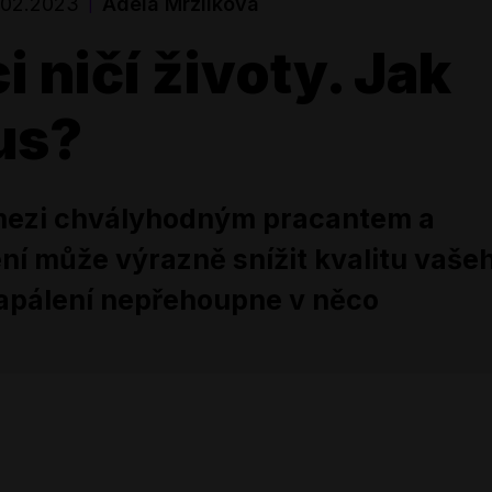
.02.2023
Adéla Mrzílková
|
i ničí životy. Jak
us?
mezi chvályhodným pracantem a
ení může výrazně snížit kvalitu vaše
 zapálení nepřehoupne v něco