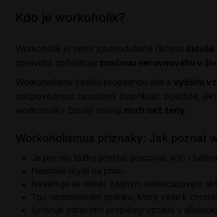
Kdo je workoholik?
Workoholik je velmi zjednodušeně řečeno
člověk 
zpravidla způsobuje
značnou nerovnováhu v živ
Workoholismu častěji propadnou lidé s
vyšším vz
zodpovědnost za ostatní (například: policisté, lék
workoholiky častěji stávají
muži než ženy.
Workoholismus příznaky: Jak poznat w
Je pro něj těžké přestat pracovat, a to i běhe
Neustále myslí na práci.
Nevěnuje se téměř žádným volnočasovým akti
Trpí nedostatkem spánku, který vede k chron
Ignoruje zdravotní problémy vzniklé v důsledk