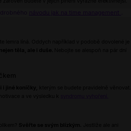
 zároveň budete v jejich plnění výrazně efektivnější.
podrobného
návodu jak na time management
.
ste lemra líná. Oddych například v podobě dovolené je
jen těla, ale i duše.
Nebojte se alespoň na pár dní
íčkem
 i jiné koníčky,
kterým se budete pravidelně věnovat.
 motivace a ve výsledku k
syndromu vyhoření.
holikem?
Svěřte se svým blízkým.
Jestliže ale ani