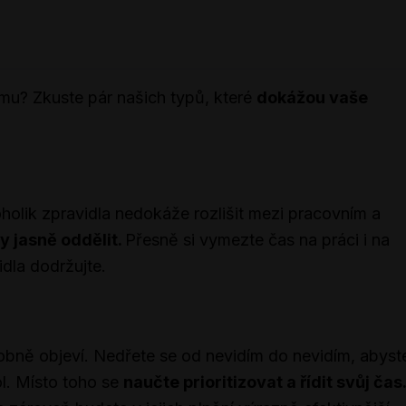
mu? Zkuste pár našich typů, které
dokážou vaše
oholik zpravidla nedokáže rozlišit mezi pracovním a
y jasně oddělit.
Přesně si vymezte čas na práci i na
dla dodržujte.
dobně objeví. Nedřete se od nevidím do nevidím, abyst
ol. Místo toho se
naučte prioritizovat a řídit svůj čas