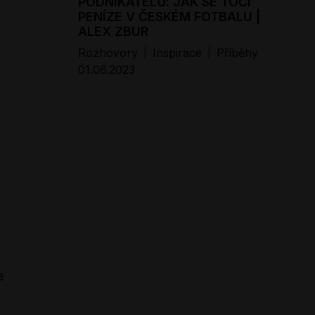
PODNIKATELŮ: JAK SE TOČÍ
PENÍZE V ČESKÉM FOTBALU |
ALEX ZBUR
Rozhovory
Inspirace
Příběhy
|
|
01.06.2023
e
.