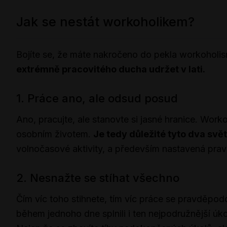
Jak se nestát workoholikem?
Bojíte se, že máte nakročeno do pekla workoholis
extrémně pracovitého ducha udržet v lati.
1. Práce ano, ale odsud posud
Ano, pracujte, ale stanovte si jasné hranice. Work
osobním životem.
Je tedy důležité tyto dva svět
volnočasové aktivity, a především nastavená pravi
2. Nesnažte se stíhat všechno
Čím víc toho stihnete, tím víc práce se pravděpo
během jednoho dne splnili i ten nejpodružnější úk