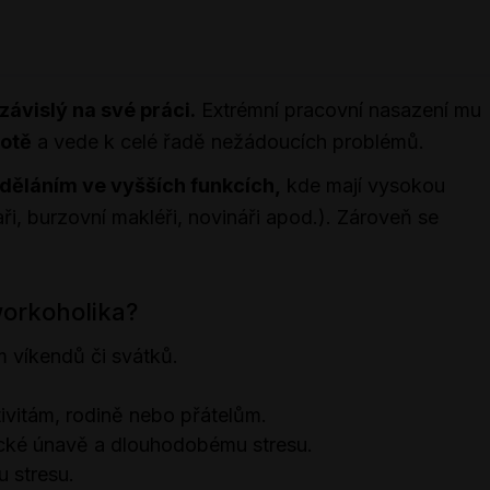
závislý na své práci.
Extrémní pracovní nasazení mu
otě
a vede k celé řadě nežádoucích problémů.
děláním ve vyšších funkcích,
kde mají vysokou
aři, burzovní makléři, novináři apod.). Zároveň se
orkoholika?
m víkendů či svátků.
vitám, rodině nebo přátelům.
ické únavě a dlouhodobému stresu.
u stresu.