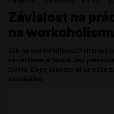
Management
Administrativa
Inspirace
24
|
|
|
Závislost na prác
na workoholism
Jak na workoholismus? Hranice 
závislákem je tenká. Její překroč
života. Dejte si pozor ať se vaše
vážnějšího.