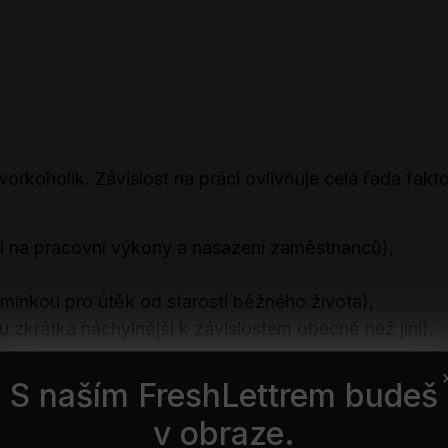
rkoholik. Závislost na práci ovlivňuje celá řada fakto
ní na pracovní výkony a nasazení zaměstnanců),
minkou pro útěk od starostí běžného života),
 zkrátka náchylnější k závislostem obecně než jiní).
S naším FreshLettrem budeš
v obraze.