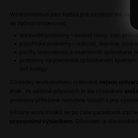
Workoholismus jako každá jiná závislost má
celu 
se začnou projevovat:
zdravotní problémy – bolesti hlavy, zad, prob
psychické problémy – úzkosti, deprese, podr
pocity izolovanosti a osamělosti způsobené n
problémy na pracovišti způsobeném špatným 
své kolegy.
Důsledky workoholismu rozhodně
nejsou univerz
jinak. Ve většině případech je ale výsledkem
sníže
problémy přirozeně nemohou vyústit v jiný výsled
Většina workoholiků se po čase paradoxně začne
pracovními výsledkem.
Důvodem je dlouhodobá 