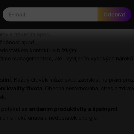
řadu negativních dopadů na kvalitu života.
Nejčastě
Odebrat
lémy s trávením apod.,
ážděnost apod.,
edostatkem kontaktu s blízkými,
time managementem, ale i vyvíjením vysokých nároků
ální.
Každý člověk může svou závislost na práci prož
ní kvality života.
Obecná nerovnováha, stres a zdrav
ek.
 potýkat se
snížením produktivity a špatnými
chronická únava a nedostatek energie.