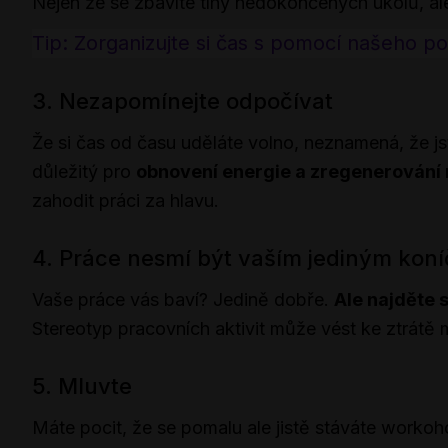
Nejen že se zbavíte tíhy nedokončených úkolů, ale
Tip: Zorganizujte si čas s pomocí našeho 
3. Nezapomínejte odpočívat
Že si čas od času uděláte volno, neznamená, že j
důležitý pro
obnovení energie a zregenerování ne
zahodit práci za hlavu.
4. Práce nesmí být vaším jediným kon
Vaše práce vás baví? Jedině dobře.
Ale najděte si
Stereotyp pracovních aktivit může vést ke ztrátě
5. Mluvte
Máte pocit, že se pomalu ale jistě stáváte worko